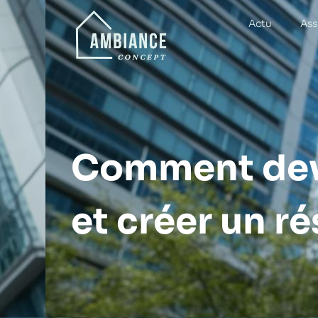
Actu
Ass
Comment deve
et créer un r