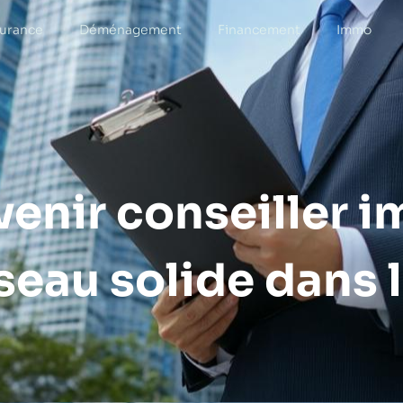
urance
Déménagement
Financement
Immo
nir conseiller i
éseau solide dans 