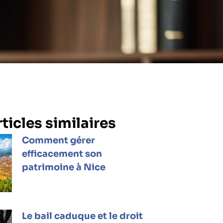
ticles similaires
Comment gérer
efficacement son
patrimoine à Nice
Le bail caduque et le droit