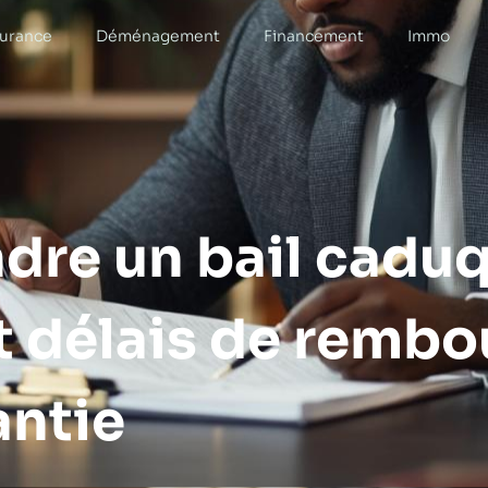
urance
Déménagement
Financement
Immo
re un bail caduq
t délais de remb
antie