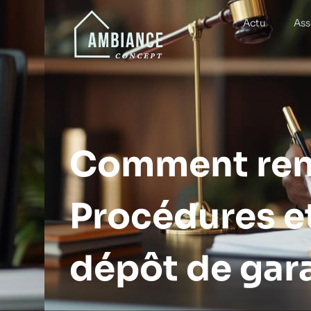
Actu
Ass
Comment rend
Procédures e
dépôt de gar